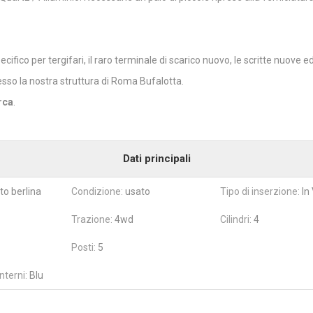
cifico per tergifari, il raro terminale di scarico nuovo, le scritte nuove e
sso la nostra struttura di Roma Bufalotta.
arca
.
Dati principali
to berlina
Condizione:
usato
Tipo di inserzione:
In
Trazione:
4wd
Cilindri:
4
Posti:
5
nterni:
Blu